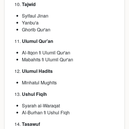
Tajwid
Syifaul Jinan
Yanbu'a
Ghorib Qur'an
Ulumul Qur'an
Al-Itqon fi Ulumil Qur'an
Mabahits fi Ulumil Qur'an
Ulumul Hadits
Minhatul Mughits
Ushul Fiqih
Syarah al-Waraqat
Al-Burhan fi Ushul Fiqh
Tasawuf