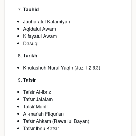
Tauhid
Jauharatul Kalamiyah
Aqidatul Awam
Kifayatul Awam
Dasuqi
Tarikh
Khulashoh Nurul Yaqin (Juz 1,2 &3)
Tafsir
Tafsir Al-Ibriz
Tafsir Jalalain
Tafsir Munir
Al-mar'ah Filqur'an
Tafsir Ahkam (Rawai'ul Bayan)
Tafsir Ibnu Katsir