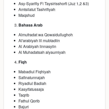
Asy-Syarifiy Fi Taysirisshorfi (Juz 1,2 &3)
Amtsilatut Tashrifiyah
Maqshud
Bahasa Arab
Almufradat wa Qowaidullughoh
Al'arabiyah lil mubtadiin
Al Arabiyah linnasyiin
Al Muhadatsah alyaumiyah
Fiqh
Mabadiul Fiqhiyah
Safinatunnajah
Riyadlul Badiah
Kasyifatussaja
Taqrib
Fathul Qorib
Bajuri