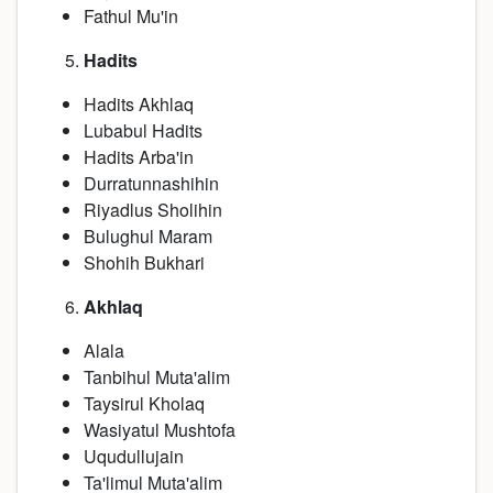
Fathul Mu'in
Hadits
Hadits Akhlaq
Lubabul Hadits
Hadits Arba'in
Durratunnashihin
Riyadlus Sholihin
Bulughul Maram
Shohih Bukhari
Akhlaq
Alala
Tanbihul Muta'alim
Taysirul Kholaq
Wasiyatul Mushtofa
Uqudullujain
Ta'limul Muta'alim