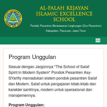
AL-FALAH KEJAYAN
ISLAMIC EXCELLENCE
SCHOOL
Pondok Pesantren Berwawasan Lingkungan (Eco Pesantren)
Kabupaten. Pasuruan, Jawa Timur
Program Unggulan
Sesuai dengan Jargonnya "The School of Salaf
Spirit in Modern System" Pondok Pesantren Asy-
SYarifiy memadukan sistem pondok pesantren Salaf
dan Modern. Salaf untuk pengajaran kitab-kitab dan
karakter santrinya, modern untuk operasional dan
manajemennya.
Program Unggulan: