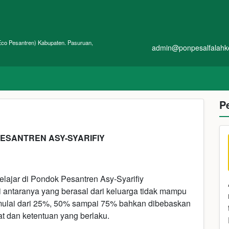
SLAMIC
co Pesantren) Kabupaten. Pasuruan,
admin@ponpesalfalahk
P
PESANTREN ASY-SYARIFIY
belajar di Pondok Pesantren Asy-Syarifiy
antaranya yang berasal dari keluarga tidak mampu
n mulai dari 25%, 50% sampai 75% bahkan dibebaskan
at dan ketentuan yang berlaku.