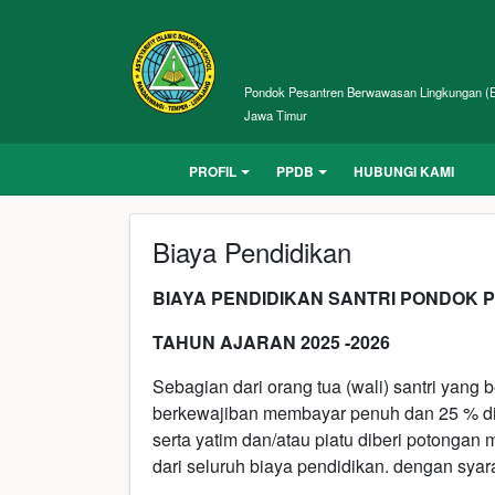
AL-FALAH KEJAYAN I
EXCELLENCE SCHOOL
Pondok Pesantren Berwawasan Lingkungan (E
Jawa Timur
PROFIL
PPDB
HUBUNGI KAMI
Biaya Pendidikan
BIAYA PENDIDIKAN SANTRI PONDOK 
TAHUN AJARAN 2025 -
2026
Sebagian dari orang tua (wali) santri yang 
berkewajiban membayar penuh dan 25 % di 
serta yatim dan/atau piatu diberi potonga
dari seluruh biaya pendidikan. dengan syar