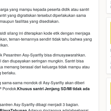
luarga yang mampu kepada peserta didik atau santri
tri yang digratiskan tersebut diperlakukan sama
aupun fasilitas yang disediakan.
di silang ini diterapkan kode etik dengan menjaga
ahkan, teman-temannya sendiri tidak tahu bahwa yang
ikan.
 Pesantren Asy-Syarifiy bisa dimusyawarahkan.
l dan diupayakan seringan mungkin. Santri bisa
ka memang berasal dari keluarga tidak mampu atau
 berlaku.
ng sama-sama mondok di Asy-Syarifiy akan diberi
P Pondok.
Khusus santri Jenjang SD/MI tidak ada
antren Asy-Syarifiy dibagi menjadi 3 bagian.
 Biaya
Tahunan.
Adapun rinciannya adalahsebagai