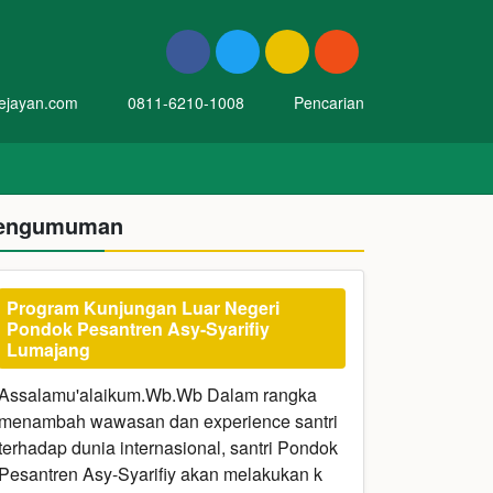
ejayan.com
0811-6210-1008
Pencarian
engumuman
Program Kunjungan Luar Negeri
Pondok Pesantren Asy-Syarifiy
Lumajang
Assalamu'alaikum.Wb.Wb Dalam rangka
menambah wawasan dan experience santri
terhadap dunia internasional, santri Pondok
Pesantren Asy-Syarifiy akan melakukan k