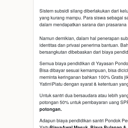
Sistem subsidi silang diberlakukan dari ke
yang kurang mampu. Para siswa sebagai san
dalam mendapatkan sarana dan prasarana m
Namun demikian, dalam hal penerapan subsi
identitas dan privasi penerima bantuan. B
bersangkutan dibebaskan dari biaya pendid
Semua biaya pendidikan di Yayasan Pondok
Bisa dibayar sesuai kemampuan, bisa dicici
meminta keringanan bahkan 100% Gratis ji
Yatim\Piatu dengan syarat & ketentuan yang
Untuk santri dua bersaudara atau lebih ya
potongan 50% untuk pembayaran uang SP
potongan.
Adapun biaya pendidikan santri Pondok Pes
Yaitu
Biaya
Awal Masuk, Biaya Bulanan &